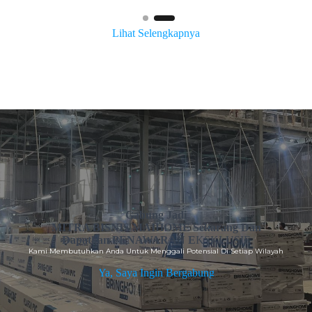
Lihat Selengkapnya
Gabung Jadi
MITRA BISNIS MAIHOME
Sekarang Dan
Dapatkan
PENAWARAN E
KSKLUSIF
Kami Membutuhkan Anda Untuk Menggali Potensial Di Setiap Wilayah
Ya, Saya Ingin Bergabung