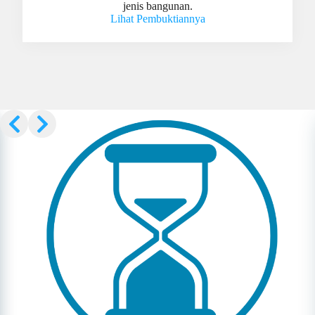
jenis bangunan.
Lihat Pembuktiannya
Slide 2 of 3