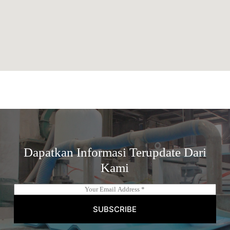
Dapatkan Informasi Terupdate Dari
Kami
E
m
a
SUBSCRIBE
i
l