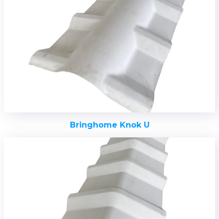
Bringhome Knok U