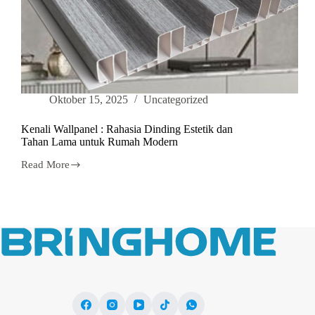
Oktober 15, 2025
Uncategorized
Kenali Wallpanel : Rahasia Dinding Estetik dan
Tahan Lama untuk Rumah Modern
Read More
Kenali
Wallpanel
:
Rahasia
Dinding
Estetik
dan
Tahan
Lama
untuk
Rumah
Modern