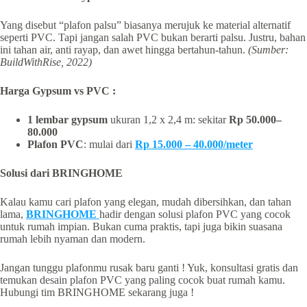
Yang disebut “plafon palsu” biasanya merujuk ke material alternatif
seperti PVC. Tapi jangan salah PVC bukan berarti palsu. Justru, bahan
ini tahan air, anti rayap, dan awet hingga bertahun-tahun.
(Sumber:
BuildWithRise, 2022)
Harga Gypsum vs PVC :
1 lembar gypsum
ukuran 1,2 x 2,4 m: sekitar
Rp 50.000–
80.000
Plafon PVC
: mulai dari
Rp 15.000 – 40.000/meter
Solusi dari BRINGHOME
Kalau kamu cari plafon yang elegan, mudah dibersihkan, dan tahan
lama,
BRINGHOME
hadir dengan solusi plafon PVC yang cocok
untuk rumah impian. Bukan cuma praktis, tapi juga bikin suasana
rumah lebih nyaman dan modern.
Jangan tunggu plafonmu rusak baru ganti ! Yuk, konsultasi gratis dan
temukan desain plafon PVC yang paling cocok buat rumah kamu.
Hubungi tim BRINGHOME sekarang juga !